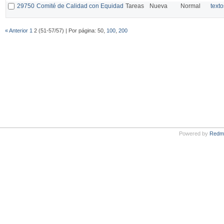
29750
Comité de Calidad con Equidad
Tareas
Nueva
Normal
text
« Anterior
1
2 (51-57/57) | Por página: 50,
100
,
200
Powered by
Redm