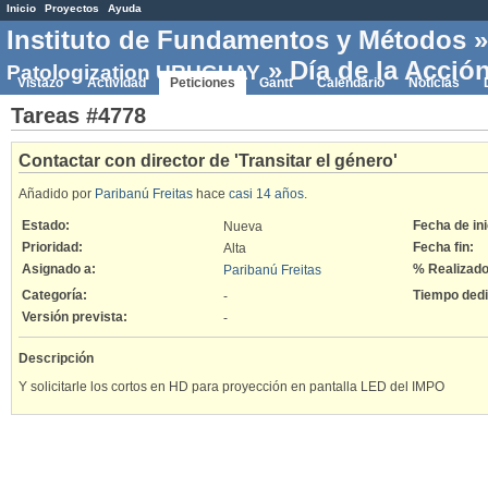
Inicio
Proyectos
Ayuda
Instituto de Fundamentos y Métodos
» Día de la Acció
Patologization URUGUAY
Vistazo
Actividad
Peticiones
Gantt
Calendario
Noticias
Tareas #4778
Contactar con director de 'Transitar el género'
Añadido por
Paribanú Freitas
hace
casi 14 años
.
Estado:
Fecha de ini
Nueva
Prioridad:
Fecha fin:
Alta
Asignado a:
% Realizado
Paribanú Freitas
Categoría:
Tiempo ded
-
Versión prevista:
-
Descripción
Y solicitarle los cortos en HD para proyección en pantalla LED del IMPO