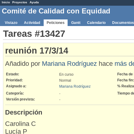
Inicio
Proyectos
Ayuda
Comité de Calidad con Equidad
Vistazo
Actividad
Peticiones
Gantt
Calendario
Documentos
Tareas #13427
reunión 17/3/14
Añadido por
Mariana Rodríguez
hace
más d
Estado:
Fecha de i
En curso
Prioridad:
Fecha fin:
Normal
Asignado a:
% Realiza
Mariana Rodríguez
Categoría:
Tiempo d
-
Versión prevista:
-
Descripción
Carolina C
Lucía P