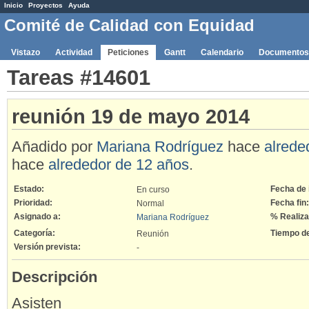
Inicio
Proyectos
Ayuda
Comité de Calidad con Equidad
Vistazo
Actividad
Peticiones
Gantt
Calendario
Documentos
Tareas #14601
reunión 19 de mayo 2014
Añadido por
Mariana Rodríguez
hace
alrede
hace
alrededor de 12 años
.
Estado:
Fecha de i
En curso
Prioridad:
Fecha fin:
Normal
Asignado a:
% Realiza
Mariana Rodríguez
Categoría:
Tiempo d
Reunión
Versión prevista:
-
Descripción
Asisten