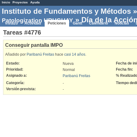
Inicio
Proyectos
Ayuda
Instituto de Fundamentos y Métodos
» Día de la Acció
Patologization URUGUAY
Vistazo
Actividad
Peticiones
Gantt
Calendario
Noticias
Tareas #4776
Conseguir pantalla IMPO
Añadido por
Paribanú Freitas
hace
casi 14 años
.
Estado:
Fecha de ini
Nueva
Prioridad:
Fecha fin:
Normal
Asignado a:
% Realizado
Paribanú Freitas
Categoría:
Tiempo ded
-
Versión prevista:
-