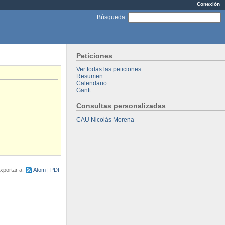
Conexión
Búsqueda
:
Peticiones
Ver todas las peticiones
Resumen
Calendario
Gantt
Consultas personalizadas
CAU Nicolás Morena
xportar a:
Atom
PDF