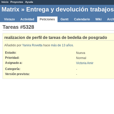
Inicio
Proyectos
Ayuda
Matrix
» Entrega y devolución trabajo
Vistazo
Actividad
Peticiones
Gantt
Calendario
Wiki
Arch
Tareas #5328
realizacion de perfil de tareas de bedelia de posgrado
Añadido por
Yanira Rovetta
hace
más de 13 años
.
Estado:
Nueva
Prioridad:
Normal
Asignado a:
Victoria Amir
Categoría:
-
Versión prevista:
-