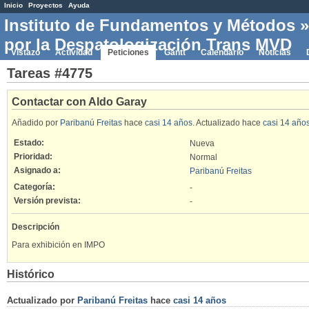
Inicio
Proyectos
Ayuda
Instituto de Fundamentos y Métodos
por la Despatologización Trans MVD
Vistazo
Actividad
Peticiones
Gantt
Calendario
Noticias
Tareas #4775
Contactar con Aldo Garay
Añadido por
Paribanú Freitas
hace
casi 14 años
. Actualizado hace
casi 14 año
Estado:
Nueva
Prioridad:
Normal
Asignado a:
Paribanú Freitas
Categoría:
-
Versión prevista:
-
Descripción
Para exhibición en IMPO
Histórico
Actualizado por
Paribanú Freitas
hace
casi 14 años