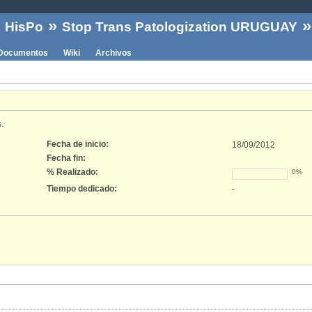
»
»
»
HisPo
Stop Trans Patologization URUGUAY
Documentos
Wiki
Archivos
s
.
Fecha de inicio:
18/09/2012
Fecha fin:
% Realizado:
0%
Tiempo dedicado:
-