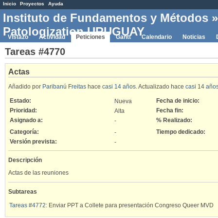
Inicio
Proyectos
Ayuda
Instituto de Fundamentos y Métodos
Patologization URUGUAY
Vistazo
Actividad
Peticiones
Gantt
Calendario
Noticias
Tareas #4770
Actas
Añadido por
Paribanú Freitas
hace
casi 14 años
. Actualizado hace
casi 14 año
Estado:
Fecha de inicio:
Nueva
Prioridad:
Fecha fin:
Alta
Asignado a:
% Realizado:
-
Categoría:
Tiempo dedicado:
-
Versión prevista:
-
Descripción
Actas de las reuniones
Subtareas
Tareas #4772
: Enviar PPT a Collete para presentación Congreso Queer MVD