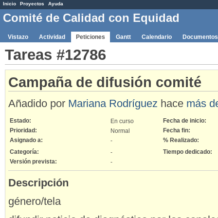
Inicio
Proyectos
Ayuda
Comité de Calidad con Equidad
Vistazo
Actividad
Peticiones
Gantt
Calendario
Documentos
Tareas #12786
Campaña de difusión comité
Añadido por
Mariana Rodríguez
hace
más d
Estado:
Fecha de inicio:
En curso
Prioridad:
Fecha fin:
Normal
Asignado a:
% Realizado:
-
Categoría:
Tiempo dedicado:
-
Versión prevista:
-
Descripción
género/tela