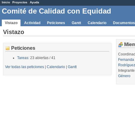
Inicio
Proyectos
Ayuda
Comité de Calidad con Equidad
Vistazo
Actividad
Peticiones
Gantt
Calendario
Documentos
Vistazo
Mie
Peticiones
Coordinad
Tareas
: 23 abiertas / 41
Fernanda
Rodrígue
Ver todas las peticiones
|
Calendario
|
Gantt
Integrante
Género