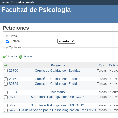
Inicio
Proyectos
Ayuda
Facultad de Psicología
Peticiones
Filtros
Estado
Opciones
Aceptar
Anular
#
Proyecto
Tipo
Estad
29750
Comité de Calidad con Equidad
Tareas
Nuev
29751
Comité de Calidad con Equidad
Tareas
Nuev
30729
Comité de Calidad con Equidad
Tareas
Nuev
1954
Inventario
Tareas
En cur
4772
Stop Trans Patologization URUGUAY
Tareas
Nuev
4770
Stop Trans Patologization URUGUAY
Tareas
Nuev
4778
Día de la Acción por la Despatologización Trans MVD
Tareas
Nuev