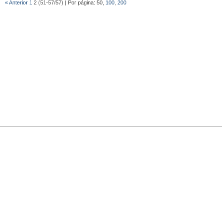
« Anterior
1
2 (51-57/57) | Por página: 50,
100
,
200