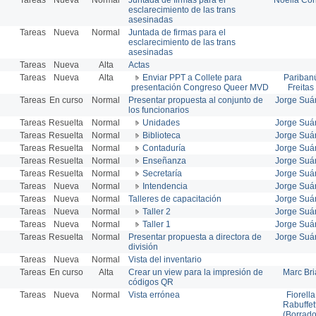
esclarecimiento de las trans
asesinadas
Tareas
Nueva
Normal
Juntada de firmas para el
esclarecimiento de las trans
asesinadas
Tareas
Nueva
Alta
Actas
Tareas
Nueva
Alta
Enviar PPT a Collete para
Pariban
presentación Congreso Queer MVD
Freitas
Tareas
En curso
Normal
Presentar propuesta al conjunto de
Jorge Suá
los funcionarios
Tareas
Resuelta
Normal
Unidades
Jorge Suá
Tareas
Resuelta
Normal
Biblioteca
Jorge Suá
Tareas
Resuelta
Normal
Contaduría
Jorge Suá
Tareas
Resuelta
Normal
Enseñanza
Jorge Suá
Tareas
Resuelta
Normal
Secretaría
Jorge Suá
Tareas
Nueva
Normal
Intendencia
Jorge Suá
Tareas
Nueva
Normal
Talleres de capacitación
Jorge Suá
Tareas
Nueva
Normal
Taller 2
Jorge Suá
Tareas
Nueva
Normal
Taller 1
Jorge Suá
Tareas
Resuelta
Normal
Presentar propuesta a directora de
Jorge Suá
división
Tareas
Nueva
Normal
Vista del inventario
Tareas
En curso
Alta
Crear un view para la impresión de
Marc Bri
códigos QR
Tareas
Nueva
Normal
Vista errónea
Fiorella
Rabuffett
(Borrado