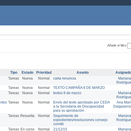
Añadir el filtro
Tipo
Estado
Prioridad
Asunto
Asignado
Tareas
Nueva
Normal
carta renuncia
Marian
Rodrígu
Tareas
Nueva
Normal
TEXTO CAMPAÑA 8 DE MARZO
Tareas
Nueva
Normal
textos 8 de marzo
Marian
Rodrígu
entos
Tareas
Nueva
Normal
Envío del texto aprobado por CEDA
Ana Mar
a la Secretaría de Discapacidad
Dalgalarro
para su aprobación .
Tareas
Resuelta
Normal
Seguimiento de
Marian
expedientes/resoluciones consejo
Rodrígu
comité
Tareas
En curso
Normal
21/12/15
Marian