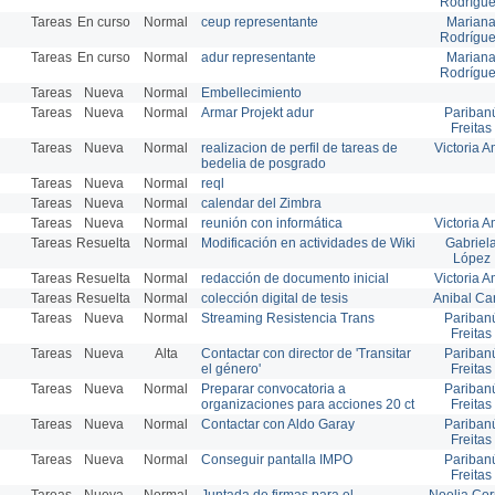
Rodrígu
Tareas
En curso
Normal
ceup representante
Marian
Rodrígu
Tareas
En curso
Normal
adur representante
Marian
Rodrígu
Tareas
Nueva
Normal
Embellecimiento
Tareas
Nueva
Normal
Armar Projekt adur
Pariban
Freitas
Tareas
Nueva
Normal
realizacion de perfil de tareas de
Victoria A
bedelia de posgrado
Tareas
Nueva
Normal
reql
Tareas
Nueva
Normal
calendar del Zimbra
Tareas
Nueva
Normal
reunión con informática
Victoria A
Tareas
Resuelta
Normal
Modificación en actividades de Wiki
Gabriel
López
Tareas
Resuelta
Normal
redacción de documento inicial
Victoria A
Tareas
Resuelta
Normal
colección digital de tesis
Anibal Ca
Tareas
Nueva
Normal
Streaming Resistencia Trans
Pariban
Freitas
Tareas
Nueva
Alta
Contactar con director de 'Transitar
Pariban
el género'
Freitas
Tareas
Nueva
Normal
Preparar convocatoria a
Pariban
organizaciones para acciones 20 ct
Freitas
Tareas
Nueva
Normal
Contactar con Aldo Garay
Pariban
Freitas
Tareas
Nueva
Normal
Conseguir pantalla IMPO
Pariban
Freitas
Tareas
Nueva
Normal
Juntada de firmas para el
Noelia Cor