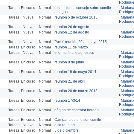
Rodrígu
Tareas
En curso
Normal
resoluciones consejo sobre comité
Marian
en agosto
Rodrígu
Tareas
Nueva
Normal
reunión 5 de octubre 2015
Marian
Rodrígu
Tareas
Nueva
Normal
reunión 26 de agosto
Tareas
Nueva
Normal
reunión 12 de agosto
Marian
Rodrígu
Tareas
Nueva
Normal
"Acta" reunión 20 de mayo 2015
Tareas
En curso
Normal
reunión 11 de marzo
Tareas
Nueva
Normal
informe final diagnóstico
Marian
Rodrígu
Tareas
En curso
Normal
reunión 9 de junio
Marian
Rodrígu
Tareas
En curso
Normal
reunión 19 de mayo 2014
Marian
Rodrígu
Tareas
En curso
Normal
reunión 21 de abril
Marian
Rodrígu
Tareas
En curso
Normal
reunión 20 de marzo 2013
Marian
Rodrígu
Tareas
En curso
Normal
reunión 17/3/14
Marian
Rodrígu
Tareas
En curso
Normal
página de contralor horario
Marian
Rodrígu
Tareas
En curso
Normal
Campaña de difusión comité
Tareas
Nueva
Normal
acta reunion
Tareas
En curso
Normal
5 de diciembre
Marian