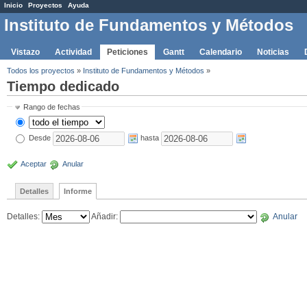
Inicio
Proyectos
Ayuda
Instituto de Fundamentos y Métodos
Vistazo
Actividad
Peticiones
Gantt
Calendario
Noticias
Todos los proyectos
»
Instituto de Fundamentos y Métodos
»
Tiempo dedicado
Rango de fechas
Desde
hasta
Aceptar
Anular
Detalles
Informe
Detalles
:
Añadir
:
Anular