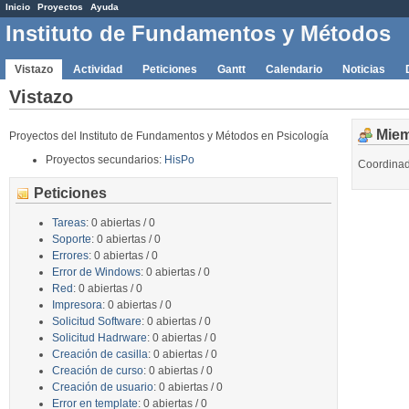
Inicio
Proyectos
Ayuda
Instituto de Fundamentos y Métodos
Vistazo
Actividad
Peticiones
Gantt
Calendario
Noticias
Vistazo
Mie
Proyectos del Instituto de Fundamentos y Métodos en Psicología
Proyectos secundarios:
HisPo
Coordina
Peticiones
Tareas
: 0 abiertas / 0
Soporte
: 0 abiertas / 0
Errores
: 0 abiertas / 0
Error de Windows
: 0 abiertas / 0
Red
: 0 abiertas / 0
Impresora
: 0 abiertas / 0
Solicitud Software
: 0 abiertas / 0
Solicitud Hadrware
: 0 abiertas / 0
Creación de casilla
: 0 abiertas / 0
Creación de curso
: 0 abiertas / 0
Creación de usuario
: 0 abiertas / 0
Error en template
: 0 abiertas / 0