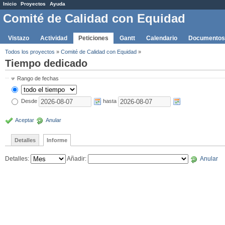
Inicio
Proyectos
Ayuda
Comité de Calidad con Equidad
Vistazo
Actividad
Peticiones
Gantt
Calendario
Documentos
Todos los proyectos
»
Comité de Calidad con Equidad
»
Tiempo dedicado
Rango de fechas
Desde
hasta
Aceptar
Anular
Detalles
Informe
Detalles
:
Añadir
:
Anular