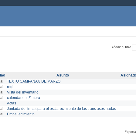
Añadir el filtro
dad
Asunto
Asignado
al
TEXTO CAMPAÑA 8 DE MARZO
al
reql
al
Vista del inventario
al
calendar del Zimbra
a
Actas
al
Juntada de firmas para el esclarecimiento de las trans asesinadas
al
Embellecimiento
Exporta