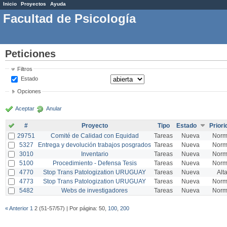
Inicio
Proyectos
Ayuda
Facultad de Psicología
Peticiones
Filtros
Estado
Opciones
Aceptar
Anular
#
Proyecto
Tipo
Estado
Priori
29751
Comité de Calidad con Equidad
Tareas
Nueva
Norm
5327
Entrega y devolución trabajos posgrados
Tareas
Nueva
Norm
3010
Inventario
Tareas
Nueva
Norm
5100
Procedimiento - Defensa Tesis
Tareas
Nueva
Norm
4770
Stop Trans Patologization URUGUAY
Tareas
Nueva
Alt
4773
Stop Trans Patologization URUGUAY
Tareas
Nueva
Norm
5482
Webs de investigadores
Tareas
Nueva
Norm
« Anterior
1
2 (51-57/57) | Por página: 50,
100
,
200