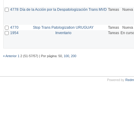
4778
Día de la Acción por la Despatologización Trans MVD
Tareas
Nueva
4770
Stop Trans Patologization URUGUAY
Tareas
Nueva
1954
Inventario
Tareas
En curs
« Anterior
1
2 (51-57/57) | Por página: 50,
100
,
200
Powered by
Redm