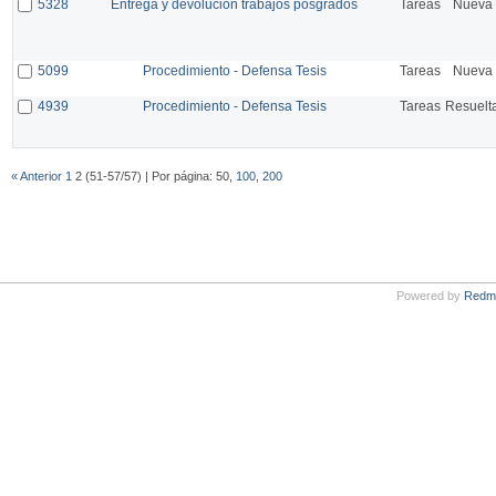
5328
Entrega y devolución trabajos posgrados
Tareas
Nueva
5099
Procedimiento - Defensa Tesis
Tareas
Nueva
4939
Procedimiento - Defensa Tesis
Tareas
Resuelt
« Anterior
1
2 (51-57/57) | Por página: 50,
100
,
200
Powered by
Redm