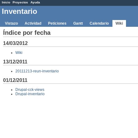
Inicio
Proyectos
Ayuda
Inventario
Vistazo
Actividad
Peticiones
Gantt
Calendario
Wiki
Índice por fecha
14/03/2012
Wiki
13/12/2011
20111213-reun-inventario
01/12/2011
Drupal-cck-views
Drupal-inventario