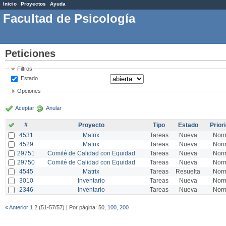
Inicio
Proyectos
Ayuda
Facultad de Psicología
Peticiones
Filtros
Estado
Opciones
Aceptar
Anular
#
Proyecto
Tipo
Estado
Prior
4531
Matrix
Tareas
Nueva
Nor
4529
Matrix
Tareas
Nueva
Nor
29751
Comité de Calidad con Equidad
Tareas
Nueva
Nor
29750
Comité de Calidad con Equidad
Tareas
Nueva
Nor
4545
Matrix
Tareas
Resuelta
Nor
3010
Inventario
Tareas
Nueva
Nor
2346
Inventario
Tareas
Nueva
Nor
« Anterior
1
2 (51-57/57) | Por página: 50,
100
,
200