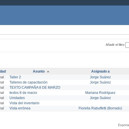
Añadir el filtro
idad
Asunto
Asignado a
mal
Taller 2
Jorge Suárez
mal
Talleres de capacitación
Jorge Suárez
mal
TEXTO CAMPAÑA 8 DE MARZO
mal
textos 8 de marzo
Mariana Rodríguez
mal
Unidades
Jorge Suárez
mal
Vista del inventario
mal
Vista errónea
Fiorella Rabuffetti (Borrado)
Exporta