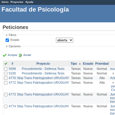
Inicio
Proyectos
Ayuda
Facultad de Psicología
Peticiones
Filtros
Estado
Opciones
Aceptar
Anular
#
Proyecto
Tipo
Estado
Prioridad
5099
Procedimiento - Defensa Tesis
Tareas
Nueva
Normal
reu
5100
Procedimiento - Defensa Tesis
Tareas
Nueva
Normal
4770
Stop Trans Patologization URUGUAY
Tareas
Nueva
Alta
Act
4772
Stop Trans Patologization URUGUAY
Tareas
Nueva
Alta
pa
Co
4773
Stop Trans Patologization URUGUAY
Tareas
Nueva
Normal
Jun
esc
tra
4774
Stop Trans Patologization URUGUAY
Tareas
Nueva
Normal
Jun
esc
tra