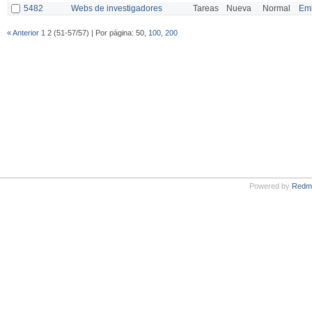
5482
Webs de investigadores
Tareas
Nueva
Normal
Emb
« Anterior
1
2 (51-57/57) | Por página: 50,
100
,
200
Powered by
Redm