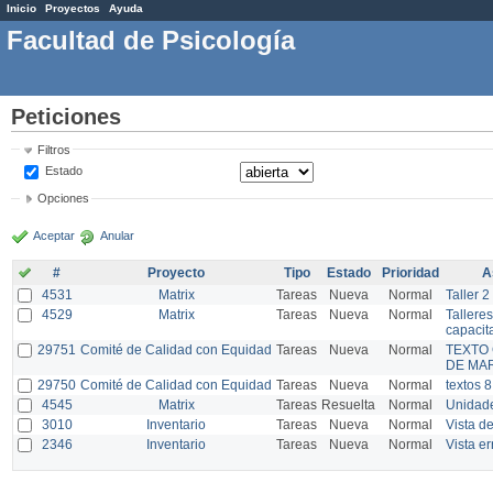
Inicio
Proyectos
Ayuda
Facultad de Psicología
Peticiones
Filtros
Estado
Opciones
Aceptar
Anular
#
Proyecto
Tipo
Estado
Prioridad
A
4531
Matrix
Tareas
Nueva
Normal
Taller 2
4529
Matrix
Tareas
Nueva
Normal
Tallere
capacit
29751
Comité de Calidad con Equidad
Tareas
Nueva
Normal
TEXTO
DE MA
29750
Comité de Calidad con Equidad
Tareas
Nueva
Normal
textos 
4545
Matrix
Tareas
Resuelta
Normal
Unidad
3010
Inventario
Tareas
Nueva
Normal
Vista de
2346
Inventario
Tareas
Nueva
Normal
Vista e