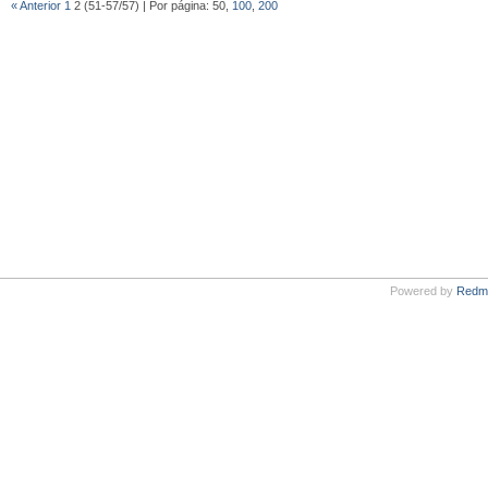
« Anterior
1
2 (51-57/57) | Por página: 50,
100
,
200
Powered by
Redm