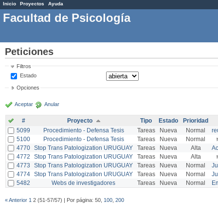
Inicio
Proyectos
Ayuda
Facultad de Psicología
Peticiones
Filtros
Estado
Opciones
Aceptar
Anular
#
Proyecto
Tipo
Estado
Prioridad
5099
Procedimiento - Defensa Tesis
Tareas
Nueva
Normal
re
5100
Procedimiento - Defensa Tesis
Tareas
Nueva
Normal
4770
Stop Trans Patologization URUGUAY
Tareas
Nueva
Alta
Ac
4772
Stop Trans Patologization URUGUAY
Tareas
Nueva
Alta
4773
Stop Trans Patologization URUGUAY
Tareas
Nueva
Normal
Ju
4774
Stop Trans Patologization URUGUAY
Tareas
Nueva
Normal
Ju
5482
Webs de investigadores
Tareas
Nueva
Normal
Em
« Anterior
1
2 (51-57/57) | Por página: 50,
100
,
200