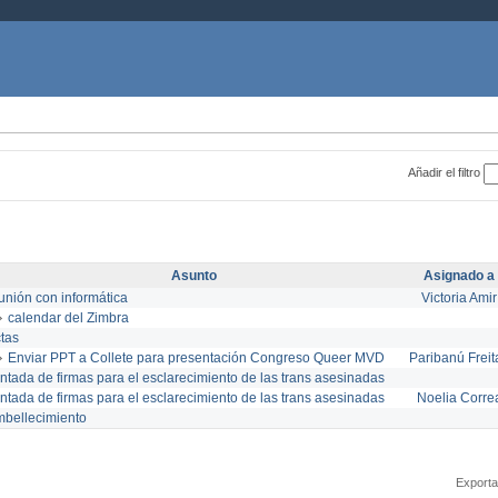
Añadir el filtro
Asunto
Asignado a
unión con informática
Victoria Amir
calendar del Zimbra
tas
Enviar PPT a Collete para presentación Congreso Queer MVD
Paribanú Freit
ntada de firmas para el esclarecimiento de las trans asesinadas
ntada de firmas para el esclarecimiento de las trans asesinadas
Noelia Corre
bellecimiento
Exporta