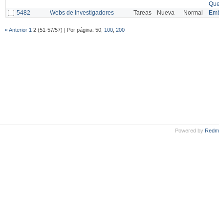
Qu
5482
Webs de investigadores
Tareas
Nueva
Normal
Emb
« Anterior
1
2 (51-57/57) | Por página: 50,
100
,
200
Powered by
Redm