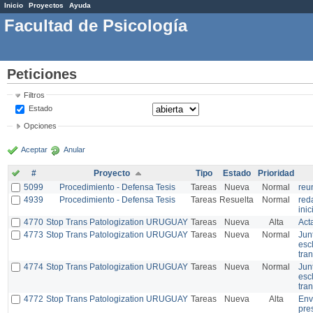
Inicio
Proyectos
Ayuda
Facultad de Psicología
Peticiones
Filtros
Estado
Opciones
Aceptar
Anular
#
Proyecto
Tipo
Estado
Prioridad
5099
Procedimiento - Defensa Tesis
Tareas
Nueva
Normal
reu
4939
Procedimiento - Defensa Tesis
Tareas
Resuelta
Normal
red
inic
4770
Stop Trans Patologization URUGUAY
Tareas
Nueva
Alta
Act
4773
Stop Trans Patologization URUGUAY
Tareas
Nueva
Normal
Jun
esc
tra
4774
Stop Trans Patologization URUGUAY
Tareas
Nueva
Normal
Jun
esc
tra
4772
Stop Trans Patologization URUGUAY
Tareas
Nueva
Alta
Env
pre