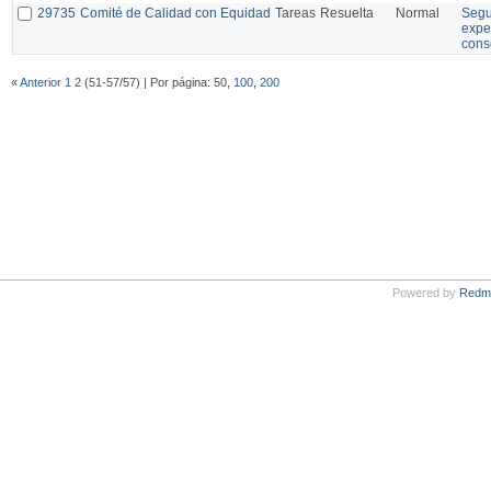
29735
Comité de Calidad con Equidad
Tareas
Resuelta
Normal
Segu
expe
cons
« Anterior
1
2 (51-57/57) | Por página: 50,
100
,
200
Powered by
Redm