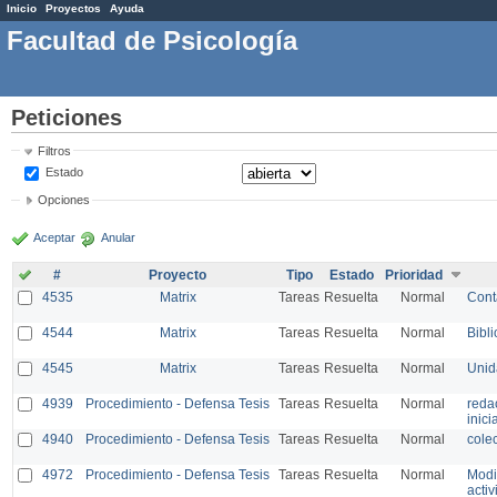
Inicio
Proyectos
Ayuda
Facultad de Psicología
Peticiones
Filtros
Estado
Opciones
Aceptar
Anular
#
Proyecto
Tipo
Estado
Prioridad
4535
Matrix
Tareas
Resuelta
Normal
Cont
4544
Matrix
Tareas
Resuelta
Normal
Bibli
4545
Matrix
Tareas
Resuelta
Normal
Unid
4939
Procedimiento - Defensa Tesis
Tareas
Resuelta
Normal
reda
inici
4940
Procedimiento - Defensa Tesis
Tareas
Resuelta
Normal
colec
4972
Procedimiento - Defensa Tesis
Tareas
Resuelta
Normal
Modi
acti