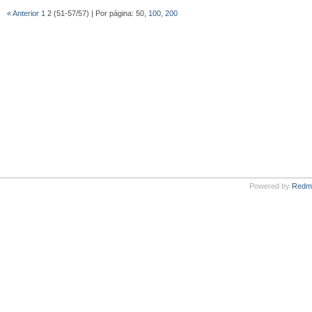
« Anterior
1
2 (51-57/57) | Por página: 50,
100
,
200
Powered by
Redm