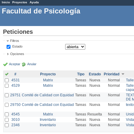
Inicio
Proyectos
Ayuda
Facultad de Psicología
Peticiones
Filtros
Estado
Opciones
Aceptar
Anular
#
Proyecto
Tipo
Estado
Prioridad
4531
Matrix
Tareas
Nueva
Normal
Talle
4529
Matrix
Tareas
Nueva
Normal
Tall
capa
29751
Comité de Calidad con Equidad
Tareas
Nueva
Normal
TEX
DE 
29750
Comité de Calidad con Equidad
Tareas
Nueva
Normal
text
4545
Matrix
Tareas
Resuelta
Normal
Unid
3010
Inventario
Tareas
Nueva
Normal
Vista
2346
Inventario
Tareas
Nueva
Normal
Vist