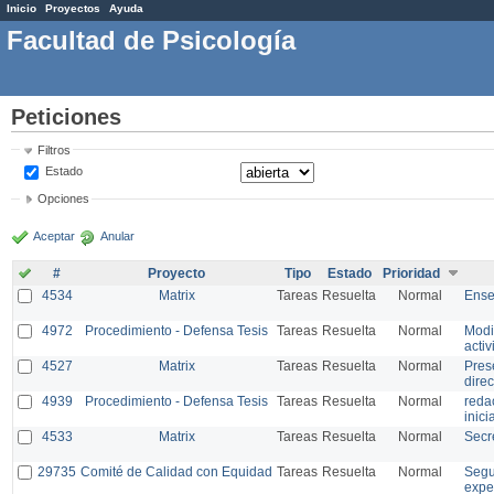
Inicio
Proyectos
Ayuda
Facultad de Psicología
Peticiones
Filtros
Estado
Opciones
Aceptar
Anular
#
Proyecto
Tipo
Estado
Prioridad
4534
Matrix
Tareas
Resuelta
Normal
Ens
4972
Procedimiento - Defensa Tesis
Tareas
Resuelta
Normal
Modi
acti
4527
Matrix
Tareas
Resuelta
Normal
Pres
direc
4939
Procedimiento - Defensa Tesis
Tareas
Resuelta
Normal
reda
inici
4533
Matrix
Tareas
Resuelta
Normal
Secr
29735
Comité de Calidad con Equidad
Tareas
Resuelta
Normal
Segu
expe