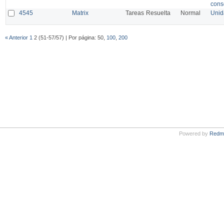
cons
4545
Matrix
Tareas
Resuelta
Normal
Unid
« Anterior
1
2 (51-57/57) | Por página: 50,
100
,
200
Powered by
Redm