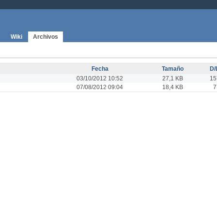
Wiki
Archivos
Fecha
Tamaño
D/
03/10/2012 10:52
27,1 KB
15
07/08/2012 09:04
18,4 KB
7