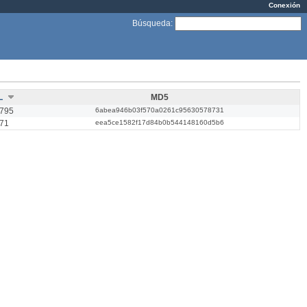
Conexión
Búsqueda
:
L
MD5
795
6abea946b03f570a0261c95630578731
71
eea5ce1582f17d84b0b544148160d5b6