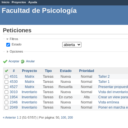
Inicio
Proyectos
Ayuda
Facultad de Psicología
Peticiones
Filtros
Estado
Opciones
Aceptar
Anular
#
Proyecto
Tipo
Estado
Prioridad
4531
Matrix
Tareas
Nueva
Normal
Taller 2
4530
Matrix
Tareas
Nueva
Normal
Taller 1
4527
Matrix
Tareas
Resuelta
Normal
Presentar propuesta
3010
Inventario
Tareas
Nueva
Normal
Vista del inventario
1954
Inventario
Tareas
En curso
Alta
Crear un view para
2346
Inventario
Tareas
Nueva
Normal
Vista errónea
2049
Inventario
Tareas
Nueva
Normal
Poner en marcha e
« Anterior
1
2 (51-57/57) | Por página: 50,
100
,
200