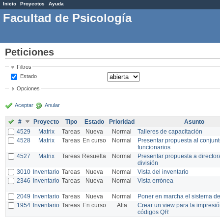
Inicio
Proyectos
Ayuda
Facultad de Psicología
Peticiones
Filtros
Estado
Opciones
Aceptar
Anular
#
Proyecto
Tipo
Estado
Prioridad
Asunto
4529
Matrix
Tareas
Nueva
Normal
Talleres de capacitación
4528
Matrix
Tareas
En curso
Normal
Presentar propuesta al conjunt
funcionarios
4527
Matrix
Tareas
Resuelta
Normal
Presentar propuesta a director
división
3010
Inventario
Tareas
Nueva
Normal
Vista del inventario
2346
Inventario
Tareas
Nueva
Normal
Vista errónea
2049
Inventario
Tareas
Nueva
Normal
Poner en marcha el sistema d
1954
Inventario
Tareas
En curso
Alta
Crear un view para la impresi
códigos QR