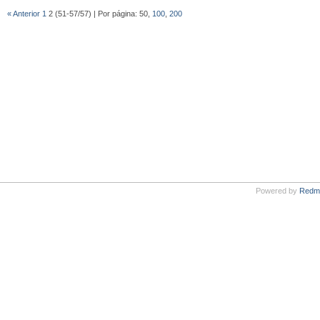
« Anterior
1
2 (51-57/57) | Por página: 50,
100
,
200
Powered by
Redm