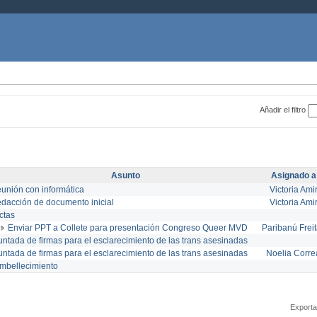
Añadir el filtro
Asunto
Asignado a
eunión con informática
Victoria Ami
edacción de documento inicial
Victoria Ami
ctas
Enviar PPT a Collete para presentación Congreso Queer MVD
Paribanú Frei
untada de firmas para el esclarecimiento de las trans asesinadas
untada de firmas para el esclarecimiento de las trans asesinadas
Noelia Corre
mbellecimiento
Exporta