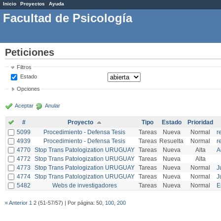
Inicio
Proyectos
Ayuda
Facultad de Psicología
Peticiones
Filtros
Estado
Opciones
Aceptar
Anular
#
Proyecto
Tipo
Estado
Prioridad
5099
Procedimiento - Defensa Tesis
Tareas
Nueva
Normal
r
4939
Procedimiento - Defensa Tesis
Tareas
Resuelta
Normal
r
4770
Stop Trans Patologization URUGUAY
Tareas
Nueva
Alta
A
4772
Stop Trans Patologization URUGUAY
Tareas
Nueva
Alta
4773
Stop Trans Patologization URUGUAY
Tareas
Nueva
Normal
J
4774
Stop Trans Patologization URUGUAY
Tareas
Nueva
Normal
J
5482
Webs de investigadores
Tareas
Nueva
Normal
E
« Anterior
1
2 (51-57/57) | Por página: 50,
100
,
200