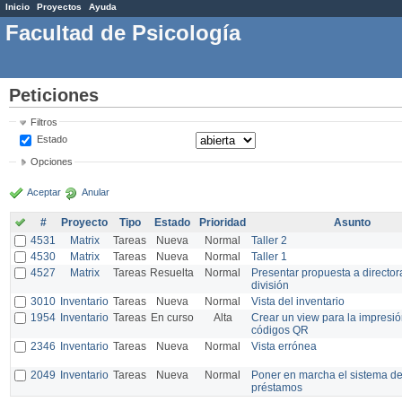
Inicio
Proyectos
Ayuda
Facultad de Psicología
Peticiones
Filtros
Estado
Opciones
Aceptar
Anular
#
Proyecto
Tipo
Estado
Prioridad
Asunto
4531
Matrix
Tareas
Nueva
Normal
Taller 2
4530
Matrix
Tareas
Nueva
Normal
Taller 1
4527
Matrix
Tareas
Resuelta
Normal
Presentar propuesta a director
división
3010
Inventario
Tareas
Nueva
Normal
Vista del inventario
1954
Inventario
Tareas
En curso
Alta
Crear un view para la impresi
códigos QR
2346
Inventario
Tareas
Nueva
Normal
Vista errónea
2049
Inventario
Tareas
Nueva
Normal
Poner en marcha el sistema d
préstamos