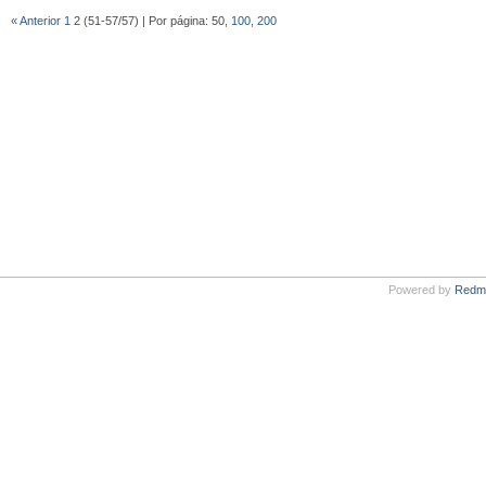
« Anterior
1
2 (51-57/57) | Por página: 50,
100
,
200
Powered by
Redm