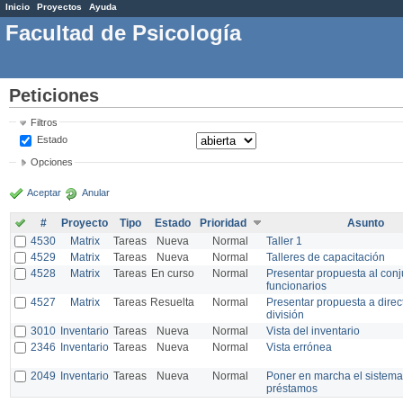
Inicio
Proyectos
Ayuda
Facultad de Psicología
Peticiones
Filtros
Estado
Opciones
Aceptar
Anular
#
Proyecto
Tipo
Estado
Prioridad
Asunto
4530
Matrix
Tareas
Nueva
Normal
Taller 1
4529
Matrix
Tareas
Nueva
Normal
Talleres de capacitación
4528
Matrix
Tareas
En curso
Normal
Presentar propuesta al conj
funcionarios
4527
Matrix
Tareas
Resuelta
Normal
Presentar propuesta a direc
división
3010
Inventario
Tareas
Nueva
Normal
Vista del inventario
2346
Inventario
Tareas
Nueva
Normal
Vista errónea
2049
Inventario
Tareas
Nueva
Normal
Poner en marcha el sistema
préstamos