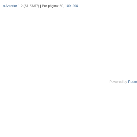
« Anterior
1
2 (51-57/57) | Por página: 50,
100
,
200
Powered by
Redm