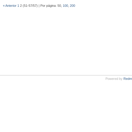
« Anterior
1
2 (51-57/57) | Por página: 50,
100
,
200
Powered by
Redm