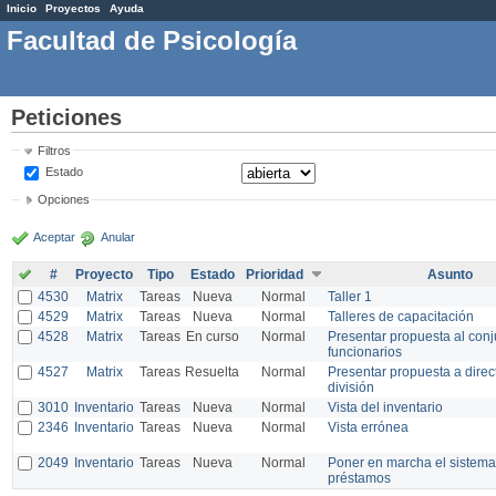
Inicio
Proyectos
Ayuda
Facultad de Psicología
Peticiones
Filtros
Estado
Opciones
Aceptar
Anular
#
Proyecto
Tipo
Estado
Prioridad
Asunto
4530
Matrix
Tareas
Nueva
Normal
Taller 1
4529
Matrix
Tareas
Nueva
Normal
Talleres de capacitación
4528
Matrix
Tareas
En curso
Normal
Presentar propuesta al conj
funcionarios
4527
Matrix
Tareas
Resuelta
Normal
Presentar propuesta a direc
división
3010
Inventario
Tareas
Nueva
Normal
Vista del inventario
2346
Inventario
Tareas
Nueva
Normal
Vista errónea
2049
Inventario
Tareas
Nueva
Normal
Poner en marcha el sistema
préstamos