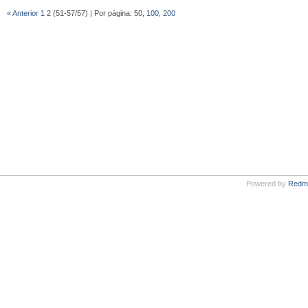
« Anterior
1
2 (51-57/57) | Por página: 50,
100
,
200
Powered by
Redm