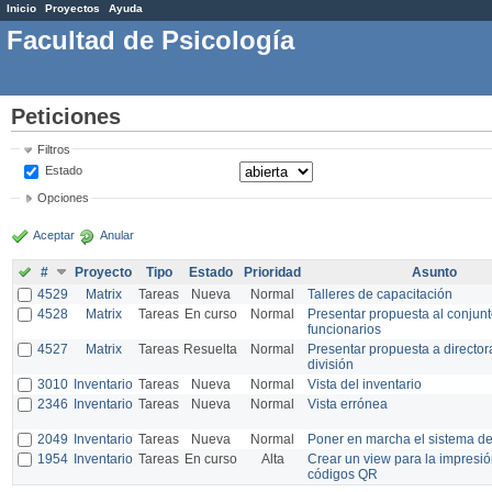
Inicio
Proyectos
Ayuda
Facultad de Psicología
Peticiones
Filtros
Estado
Opciones
Aceptar
Anular
#
Proyecto
Tipo
Estado
Prioridad
Asunto
4529
Matrix
Tareas
Nueva
Normal
Talleres de capacitación
4528
Matrix
Tareas
En curso
Normal
Presentar propuesta al conjunt
funcionarios
4527
Matrix
Tareas
Resuelta
Normal
Presentar propuesta a director
división
3010
Inventario
Tareas
Nueva
Normal
Vista del inventario
2346
Inventario
Tareas
Nueva
Normal
Vista errónea
2049
Inventario
Tareas
Nueva
Normal
Poner en marcha el sistema d
1954
Inventario
Tareas
En curso
Alta
Crear un view para la impresi
códigos QR