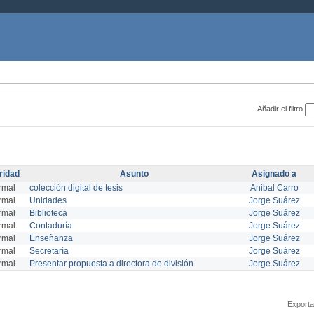
Añadir el filtro
ridad
Asunto
Asignado a
rmal
colección digital de tesis
Anibal Carro
rmal
Unidades
Jorge Suárez
rmal
Biblioteca
Jorge Suárez
rmal
Contaduría
Jorge Suárez
rmal
Enseñanza
Jorge Suárez
rmal
Secretaría
Jorge Suárez
rmal
Presentar propuesta a directora de división
Jorge Suárez
Exporta