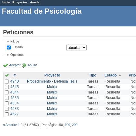
Inicio
Proyectos
Ayuda
Facultad de Psicología
Peticiones
Filtros
Estado
Opciones
Aceptar
Anular
#
Proyecto
Tipo
Estado
Prio
4940
Procedimiento - Defensa Tesis
Tareas
Resuelta
No
4545
Matrix
Tareas
Resuelta
No
4544
Matrix
Tareas
Resuelta
No
4535
Matrix
Tareas
Resuelta
No
4534
Matrix
Tareas
Resuelta
No
4533
Matrix
Tareas
Resuelta
No
4527
Matrix
Tareas
Resuelta
No
« Anterior
1
2 (51-57/57) | Por página: 50,
100
,
200