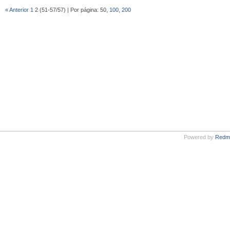
« Anterior
1
2 (51-57/57) | Por página: 50,
100
,
200
Powered by
Redm