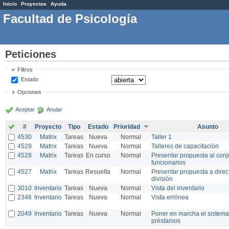
Inicio
Proyectos
Ayuda
Facultad de Psicología
Peticiones
Filtros
Estado
Opciones
Aceptar
Anular
#
Proyecto
Tipo
Estado
Prioridad
Asunto
4530
Matrix
Tareas
Nueva
Normal
Taller 1
4529
Matrix
Tareas
Nueva
Normal
Talleres de capacitación
4528
Matrix
Tareas
En curso
Normal
Presentar propuesta al conj
funcionarios
4527
Matrix
Tareas
Resuelta
Normal
Presentar propuesta a direc
división
3010
Inventario
Tareas
Nueva
Normal
Vista del inventario
2346
Inventario
Tareas
Nueva
Normal
Vista errónea
2049
Inventario
Tareas
Nueva
Normal
Poner en marcha el sistema
préstamos