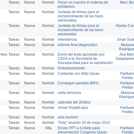
Tareas
Nueva
Normal
Poner en marcha el sistema de
Marc Bri
préstamos
Tareas
Nueva
Normal
Juntada de firmas para el
esclarecimiento de las trans
asesinadas
Tareas
Nueva
Normal
Juntada de firmas para el
Noelia Cor
esclarecimiento de las trans
asesinadas
Tareas
Nueva
Normal
Intendencia
Jorge Suá
Tareas
Nueva
Normal
informe final diagnóstico
Marian
Rodrígu
entos
Tareas
Nueva
Normal
Envío del texto aprobado por
Ana Mar
CEDA a la Secretaría de
Dalgalarro
Discapacidad para su aprobación .
Tareas
Nueva
Normal
Embellecimiento
Tareas
Nueva
Normal
Contactar con Aldo Garay
Pariban
Freitas
Tareas
Nueva
Normal
Conseguir pantalla IMPO
Pariban
Freitas
Tareas
Nueva
Normal
carta renuncia
Marian
Rodrígu
Tareas
Nueva
Normal
calendar del Zimbra
Tareas
Nueva
Normal
Armar Projekt adur
Pariban
Freitas
Tareas
Nueva
Normal
acta reunion
Tareas
Nueva
Normal
"Acta" reunión 20 de mayo 2015
Tareas
Nueva
Alta
Enviar PPT a Collete para
Pariban
presentación Congreso Queer
Freitas