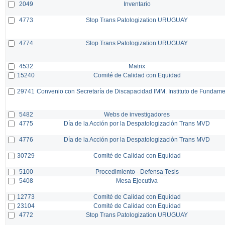
2049
Inventario
4773
Stop Trans Patologization URUGUAY
4774
Stop Trans Patologization URUGUAY
4532
Matrix
15240
Comité de Calidad con Equidad
29741
Convenio con Secretaría de Discapacidad IMM. Instituto de Fundam
5482
Webs de investigadores
4775
Día de la Acción por la Despatologización Trans MVD
4776
Día de la Acción por la Despatologización Trans MVD
30729
Comité de Calidad con Equidad
5100
Procedimiento - Defensa Tesis
5408
Mesa Ejecutiva
12773
Comité de Calidad con Equidad
23104
Comité de Calidad con Equidad
4772
Stop Trans Patologization URUGUAY