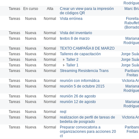
Rodrígu
Tareas
En curso
Alta
Crear un view para la impresión
Marc Bri
de códigos QR
Tareas
Nueva
Normal
Vista errónea
Fiorella
Rabuffett
(Borrado
Tareas
Nueva
Normal
Vista del inventario
Tareas
Nueva
Normal
textos 8 de marzo
Marian
Rodrígu
Tareas
Nueva
Normal
TEXTO CAMPAÑA 8 DE MARZO
Tareas
Nueva
Normal
Talleres de capacitación
Jorge Suá
Tareas
Nueva
Normal
Taller 2
Jorge Suá
Tareas
Nueva
Normal
Taller 1
Jorge Suá
Tareas
Nueva
Normal
Streaming Resistencia Trans
Pariban
Freitas
Tareas
Nueva
Normal
reunión con informática
Victoria A
Tareas
Nueva
Normal
reunión 5 de octubre 2015
Marian
Rodrígu
Tareas
Nueva
Normal
reunión 26 de agosto
Tareas
Nueva
Normal
reunión 12 de agosto
Marian
Rodrígu
Tareas
Nueva
Normal
reql
Tareas
Nueva
Normal
realizacion de perfil de tareas de
Victoria A
bedelia de posgrado
Tareas
Nueva
Normal
Preparar convocatoria a
Pariban
organizaciones para acciones 20
Freitas
ct