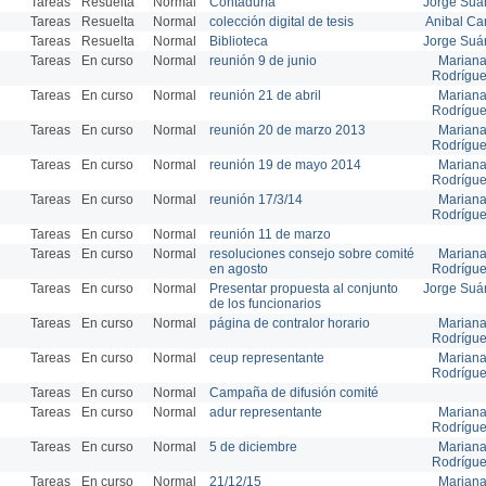
Tareas
Resuelta
Normal
Contaduría
Jorge Suá
Tareas
Resuelta
Normal
colección digital de tesis
Anibal Ca
Tareas
Resuelta
Normal
Biblioteca
Jorge Suá
Tareas
En curso
Normal
reunión 9 de junio
Marian
Rodrígu
Tareas
En curso
Normal
reunión 21 de abril
Marian
Rodrígu
Tareas
En curso
Normal
reunión 20 de marzo 2013
Marian
Rodrígu
Tareas
En curso
Normal
reunión 19 de mayo 2014
Marian
Rodrígu
Tareas
En curso
Normal
reunión 17/3/14
Marian
Rodrígu
Tareas
En curso
Normal
reunión 11 de marzo
Tareas
En curso
Normal
resoluciones consejo sobre comité
Marian
en agosto
Rodrígu
Tareas
En curso
Normal
Presentar propuesta al conjunto
Jorge Suá
de los funcionarios
Tareas
En curso
Normal
página de contralor horario
Marian
Rodrígu
Tareas
En curso
Normal
ceup representante
Marian
Rodrígu
Tareas
En curso
Normal
Campaña de difusión comité
Tareas
En curso
Normal
adur representante
Marian
Rodrígu
Tareas
En curso
Normal
5 de diciembre
Marian
Rodrígu
Tareas
En curso
Normal
21/12/15
Marian