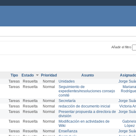
Añadir el filtro
Tipo
Estado
Prioridad
Asunto
Asignado
Tareas
Resuelta
Normal
Unidades
Jorge Suá
Tareas
Resuelta
Normal
Seguimiento de
Marian
expedientes/resoluciones consejo
Rodrígu
comité
Tareas
Resuelta
Normal
Secretaría
Jorge Suá
Tareas
Resuelta
Normal
redacción de documento inicial
Victoria A
Tareas
Resuelta
Normal
Presentar propuesta a directora de
Jorge Suá
división
Tareas
Resuelta
Normal
Modificación en actividades de
Gabriel
Wiki
López
Tareas
Resuelta
Normal
Enseñanza
Jorge Suá